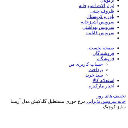
آرکوپال
ابزار آلات آشپزخانه
ظروف چینی
بلور و کریستال
سرویس آشپزخانه
سرویس بهداشتی
سرویس قابلمه
صفحه نخست
فروشندگان
فروشگاه
حساب کاربری من
پرداخت
سبد خرید
استعلام کالا
اخبار مارکیزم
تخفیف های روز
خانه
سرویس پذیرایی
مرغ خوری مستطیل گلدکیش مدل آریسا
سایز کوچیک