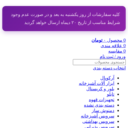
کلیه سفارشات از روز یکشنبه به بعد و در صورت عدم وجود
شرایط مناسب از تاریخ ۲۰ دیماه ارسال خواهد گردید
0
محصول
۰
تومان
0
علاقه مندی
0
مقایسه
ورود / ثبت نام
انتخاب دسته بندی
آرکوپال
ابزار آلات آشپزخانه
بلور و کریستال
تابلو
تجهیزات قهوه
دسته بندی نشده
دمنوش ساز
سرویس آشپزخانه
سرویس بهداشتی
سرویس پذیرایی