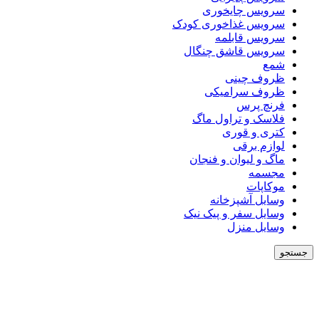
سرویس چایخوری
سرویس غذاخوری کودک
سرویس قابلمه
سرویس قاشق چنگال
شمع
ظروف چینی
ظروف سرامیکی
فرنچ پرس
فلاسک و تراول ماگ
کتری و قوری
لوازم برقی
ماگ و لیوان و فنجان
مجسمه
موکاپات
وسایل آشپزخانه
وسایل سفر و پیک نیک
وسایل منزل
جستجو