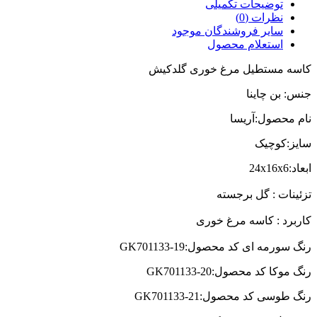
توضیحات تکمیلی
نظرات (0)
سایر فروشندگان موجود
استعلام محصول
کاسه مستطیل مرغ خوری گلدکیش
جنس: بن چاینا
نام محصول:آریسا
سایز:کوچیک
ابعاد:24x16x6
تزئینات : گل برجسته
کاربرد : کاسه مرغ خوری
رنگ سورمه ای کد محصول:GK701133-19
رنگ موکا کد محصول:20-GK701133
رنگ طوسی کد محصول:21-GK701133