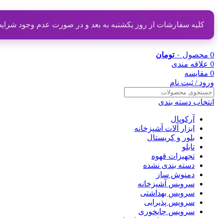
کلیه سفارشات از روز یکشنبه به بعد و در صورت عدم وجود شرایط مناسب از تاریخ ۲۰ دی
0
محصول
۰
تومان
0
علاقه مندی
0
مقایسه
ورود / ثبت نام
انتخاب دسته بندی
آرکوپال
ابزار آلات آشپزخانه
بلور و کریستال
تابلو
تجهیزات قهوه
دسته بندی نشده
دمنوش ساز
سرویس آشپزخانه
سرویس بهداشتی
سرویس پذیرایی
سرویس چایخوری