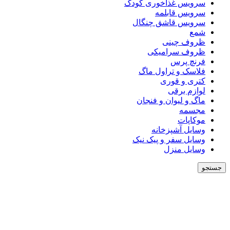
سرویس غذاخوری کودک
سرویس قابلمه
سرویس قاشق چنگال
شمع
ظروف چینی
ظروف سرامیکی
فرنچ پرس
فلاسک و تراول ماگ
کتری و قوری
لوازم برقی
ماگ و لیوان و فنجان
مجسمه
موکاپات
وسایل آشپزخانه
وسایل سفر و پیک نیک
وسایل منزل
جستجو