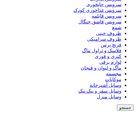
سرویس چایخوری
سرویس غذاخوری کودک
سرویس قابلمه
سرویس قاشق چنگال
شمع
ظروف چینی
ظروف سرامیکی
فرنچ پرس
فلاسک و تراول ماگ
کتری و قوری
لوازم برقی
ماگ و لیوان و فنجان
مجسمه
موکاپات
وسایل آشپزخانه
وسایل سفر و پیک نیک
وسایل منزل
جستجو