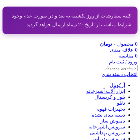
کلیه سفارشات از روز یکشنبه به بعد و در صورت عدم وجود
شرایط مناسب از تاریخ ۲۰ دیماه ارسال خواهد گردید
0
محصول
۰
تومان
0
علاقه مندی
0
مقایسه
ورود / ثبت نام
انتخاب دسته بندی
آرکوپال
ابزار آلات آشپزخانه
بلور و کریستال
تابلو
تجهیزات قهوه
دسته بندی نشده
دمنوش ساز
سرویس آشپزخانه
سرویس بهداشتی
سرویس پذیرایی