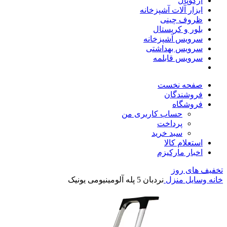
آرکوپال
ابزار آلات آشپزخانه
ظروف چینی
بلور و کریستال
سرویس آشپزخانه
سرویس بهداشتی
سرویس قابلمه
صفحه نخست
فروشندگان
فروشگاه
حساب کاربری من
پرداخت
سبد خرید
استعلام کالا
اخبار مارکیزم
تخفیف های روز
خانه
وسایل منزل
نردبان 5 پله آلومینیومی یونیک