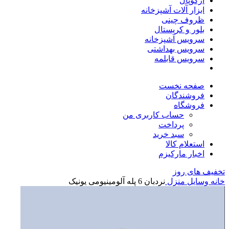
آرکوپال
ابزار آلات آشپزخانه
ظروف چینی
بلور و کریستال
سرویس آشپزخانه
سرویس بهداشتی
سرویس قابلمه
صفحه نخست
فروشندگان
فروشگاه
حساب کاربری من
پرداخت
سبد خرید
استعلام کالا
اخبار مارکیزم
تخفیف های روز
خانه
وسایل منزل
نردبان 6 پله آلومینیومی یونیک