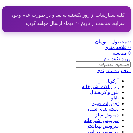
کلیه سفارشات از روز یکشنبه به بعد و در صورت عدم وجود
شرایط مناسب از تاریخ ۲۰ دیماه ارسال خواهد گردید
0
محصول
۰
تومان
0
علاقه مندی
0
مقایسه
ورود / ثبت نام
انتخاب دسته بندی
آرکوپال
ابزار آلات آشپزخانه
بلور و کریستال
تابلو
تجهیزات قهوه
دسته بندی نشده
دمنوش ساز
سرویس آشپزخانه
سرویس بهداشتی
سرویس پذیرایی