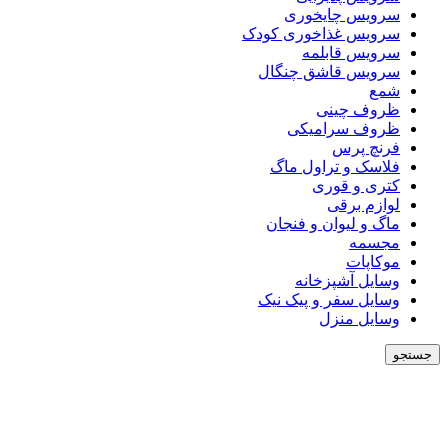
سرویس چایخوری
سرویس غذاخوری کودک
سرویس قابلمه
سرویس قاشق چنگال
شمع
ظروف چینی
ظروف سرامیکی
فرنچ پرس
فلاسک و تراول ماگ
کتری و قوری
لوازم برقی
ماگ و لیوان و فنجان
مجسمه
موکاپات
وسایل آشپزخانه
وسایل سفر و پیک نیک
وسایل منزل
جستجو