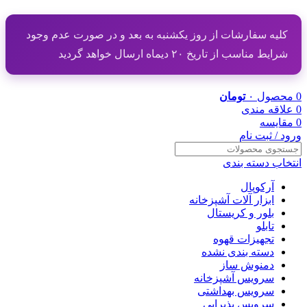
کلیه سفارشات از روز یکشنبه به بعد و در صورت عدم وجود
شرایط مناسب از تاریخ ۲۰ دیماه ارسال خواهد گردید
0
محصول
۰
تومان
0
علاقه مندی
0
مقایسه
ورود / ثبت نام
انتخاب دسته بندی
آرکوپال
ابزار آلات آشپزخانه
بلور و کریستال
تابلو
تجهیزات قهوه
دسته بندی نشده
دمنوش ساز
سرویس آشپزخانه
سرویس بهداشتی
سرویس پذیرایی