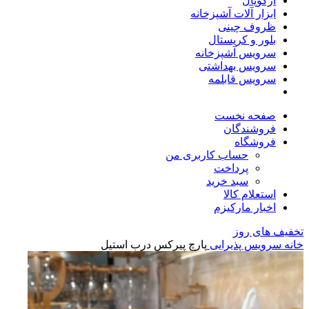
آرکوپال
ابزار آلات آشپزخانه
ظروف چینی
بلور و کریستال
سرویس آشپزخانه
سرویس بهداشتی
سرویس قابلمه
صفحه نخست
فروشندگان
فروشگاه
حساب کاربری من
پرداخت
سبد خرید
استعلام کالا
اخبار مارکیزم
تخفیف های روز
خانه
سرویس پذیرایی
پارچ پیرکس درب استیل