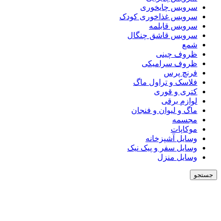
سرویس چایخوری
سرویس غذاخوری کودک
سرویس قابلمه
سرویس قاشق چنگال
شمع
ظروف چینی
ظروف سرامیکی
فرنچ پرس
فلاسک و تراول ماگ
کتری و قوری
لوازم برقی
ماگ و لیوان و فنجان
مجسمه
موکاپات
وسایل آشپزخانه
وسایل سفر و پیک نیک
وسایل منزل
جستجو