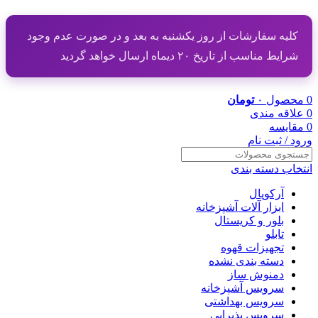
کلیه سفارشات از روز یکشنبه به بعد و در صورت عدم وجود
شرایط مناسب از تاریخ ۲۰ دیماه ارسال خواهد گردید
0
محصول
۰
تومان
0
علاقه مندی
0
مقایسه
ورود / ثبت نام
انتخاب دسته بندی
آرکوپال
ابزار آلات آشپزخانه
بلور و کریستال
تابلو
تجهیزات قهوه
دسته بندی نشده
دمنوش ساز
سرویس آشپزخانه
سرویس بهداشتی
سرویس پذیرایی