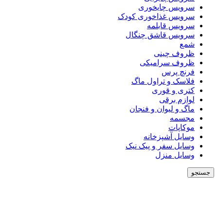
سرویس چایخوری
سرویس غذاخوری کودک
سرویس قابلمه
سرویس قاشق چنگال
شمع
ظروف چینی
ظروف سرامیکی
فرنچ پرس
فلاسک و تراول ماگ
کتری و قوری
لوازم برقی
ماگ و لیوان و فنجان
مجسمه
موکاپات
وسایل آشپزخانه
وسایل سفر و پیک نیک
وسایل منزل
جستجو