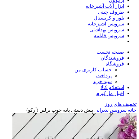
آرکوپال
ابزار آلات آشپزخانه
ظروف چینی
بلور و کریستال
سرویس آشپزخانه
سرویس بهداشتی
سرویس قابلمه
صفحه نخست
فروشندگان
فروشگاه
حساب کاربری من
پرداخت
سبد خرید
استعلام کالا
اخبار مارکیزم
تخفیف های روز
خانه
سرویس پذیرایی
پیش دستی پایه چوب برلین (آرکو)