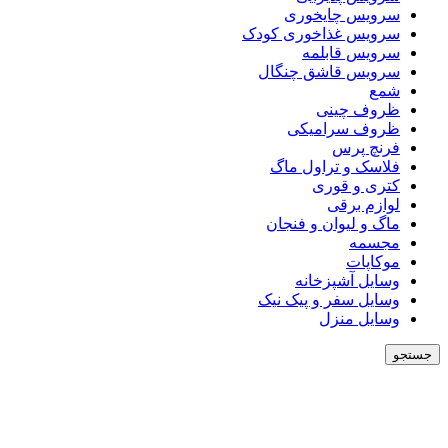
سرویس چایخوری
سرویس غذاخوری کودک
سرویس قابلمه
سرویس قاشق چنگال
شمع
ظروف چینی
ظروف سرامیکی
فرنچ پرس
فلاسک و تراول ماگ
کتری و قوری
لوازم برقی
ماگ و لیوان و فنجان
مجسمه
موکاپات
وسایل آشپزخانه
وسایل سفر و پیک نیک
وسایل منزل
جستجو