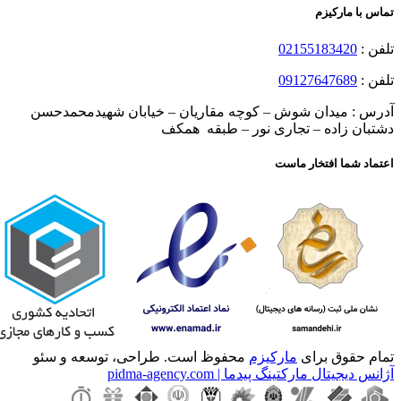
تماس با مارکیزم
تلفن :
02155183420
تلفن :
09127647689
آدرس : میدان شوش – کوچه مقاریان – خیابان شهیدمحمدحسن
دشتبان زاده – تجاری نور – طبقه همکف
اعتماد شما افتخار ماست
تمام حقوق برای
مارکیزم
محفوظ است. طراحی، توسعه و سئو
آژانس دیجیتال مارکتینگ پیدما | pidma-agency.com