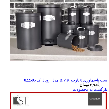
ست پاسماوری 8 پارچه B.V.K مدل رویال کد 822585
۳,۹۸۵,۰۰۰
تومان
بازگشت به محصولات