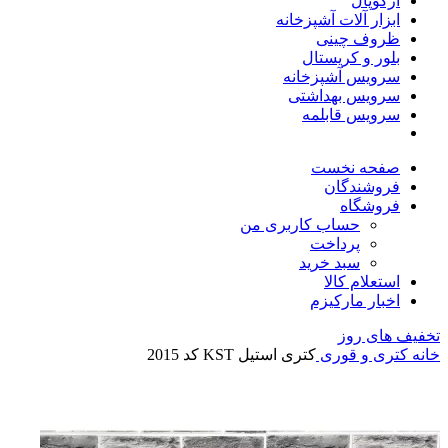
آرکوپال
ابزار آلات آشپزخانه
ظروف چینی
بلور و کریستال
سرویس آشپزخانه
سرویس بهداشتی
سرویس قابلمه
صفحه نخست
فروشندگان
فروشگاه
حساب کاربری من
پرداخت
سبد خرید
استعلام کالا
اخبار مارکیزم
تخفیف های روز
خانه
کتری و قوری
کتری استیل KST کد 2015