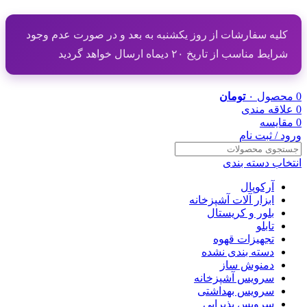
کلیه سفارشات از روز یکشنبه به بعد و در صورت عدم وجود
شرایط مناسب از تاریخ ۲۰ دیماه ارسال خواهد گردید
0
محصول
۰
تومان
0
علاقه مندی
0
مقایسه
ورود / ثبت نام
انتخاب دسته بندی
آرکوپال
ابزار آلات آشپزخانه
بلور و کریستال
تابلو
تجهیزات قهوه
دسته بندی نشده
دمنوش ساز
سرویس آشپزخانه
سرویس بهداشتی
سرویس پذیرایی