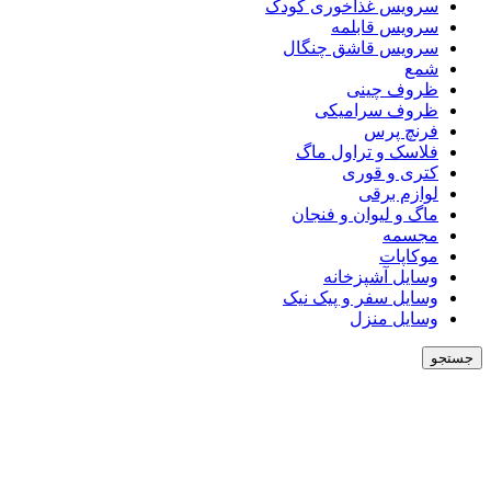
سرویس غذاخوری کودک
سرویس قابلمه
سرویس قاشق چنگال
شمع
ظروف چینی
ظروف سرامیکی
فرنچ پرس
فلاسک و تراول ماگ
کتری و قوری
لوازم برقی
ماگ و لیوان و فنجان
مجسمه
موکاپات
وسایل آشپزخانه
وسایل سفر و پیک نیک
وسایل منزل
جستجو