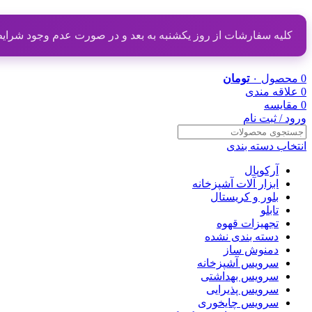
کلیه سفارشات از روز یکشنبه به بعد و در صورت عدم وجود شرایط مناسب از تاریخ ۲۰ دی
0
محصول
۰
تومان
0
علاقه مندی
0
مقایسه
ورود / ثبت نام
انتخاب دسته بندی
آرکوپال
ابزار آلات آشپزخانه
بلور و کریستال
تابلو
تجهیزات قهوه
دسته بندی نشده
دمنوش ساز
سرویس آشپزخانه
سرویس بهداشتی
سرویس پذیرایی
سرویس چایخوری