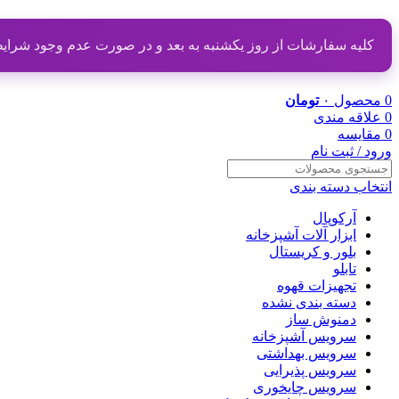
کلیه سفارشات از روز یکشنبه به بعد و در صورت عدم وجود شرایط مناسب از تاریخ ۲۰ دی
0
محصول
۰
تومان
0
علاقه مندی
0
مقایسه
ورود / ثبت نام
انتخاب دسته بندی
آرکوپال
ابزار آلات آشپزخانه
بلور و کریستال
تابلو
تجهیزات قهوه
دسته بندی نشده
دمنوش ساز
سرویس آشپزخانه
سرویس بهداشتی
سرویس پذیرایی
سرویس چایخوری