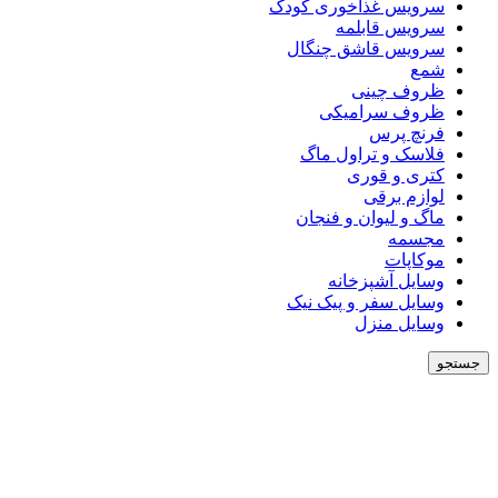
سرویس غذاخوری کودک
سرویس قابلمه
سرویس قاشق چنگال
شمع
ظروف چینی
ظروف سرامیکی
فرنچ پرس
فلاسک و تراول ماگ
کتری و قوری
لوازم برقی
ماگ و لیوان و فنجان
مجسمه
موکاپات
وسایل آشپزخانه
وسایل سفر و پیک نیک
وسایل منزل
جستجو