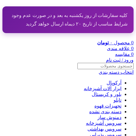
کلیه سفارشات از روز یکشنبه به بعد و در صورت عدم وجود
شرایط مناسب از تاریخ ۲۰ دیماه ارسال خواهد گردید
0
محصول
۰
تومان
0
علاقه مندی
0
مقایسه
ورود / ثبت نام
انتخاب دسته بندی
آرکوپال
ابزار آلات آشپزخانه
بلور و کریستال
تابلو
تجهیزات قهوه
دسته بندی نشده
دمنوش ساز
سرویس آشپزخانه
سرویس بهداشتی
سرویس پذیرایی