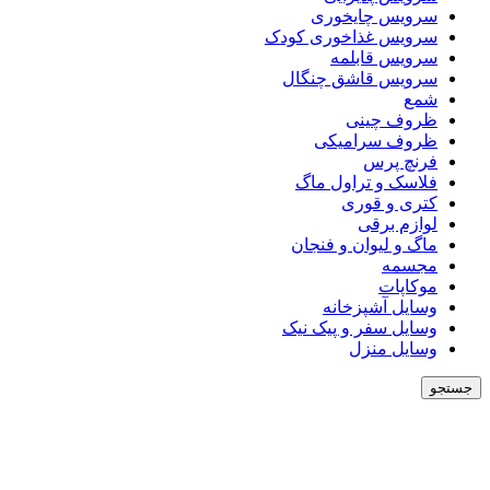
سرویس چایخوری
سرویس غذاخوری کودک
سرویس قابلمه
سرویس قاشق چنگال
شمع
ظروف چینی
ظروف سرامیکی
فرنچ پرس
فلاسک و تراول ماگ
کتری و قوری
لوازم برقی
ماگ و لیوان و فنجان
مجسمه
موکاپات
وسایل آشپزخانه
وسایل سفر و پیک نیک
وسایل منزل
جستجو