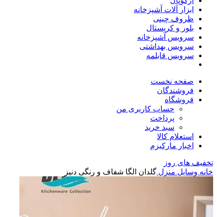
آرکوپال
ابزار آلات آشپزخانه
ظروف چینی
بلور و کریستال
سرویس آشپزخانه
سرویس بهداشتی
سرویس قابلمه
صفحه نخست
فروشندگان
فروشگاه
حساب کاربری من
پرداخت
سبد خرید
استعلام کالا
اخبار مارکیزم
تخفیف های روز
خانه
وسایل منزل
گلدان الگا شفاف و رنگی دنیز