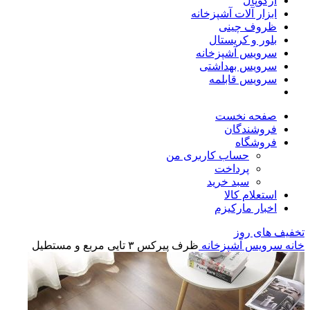
آرکوپال
ابزار آلات آشپزخانه
ظروف چینی
بلور و کریستال
سرویس آشپزخانه
سرویس بهداشتی
سرویس قابلمه
صفحه نخست
فروشندگان
فروشگاه
حساب کاربری من
پرداخت
سبد خرید
استعلام کالا
اخبار مارکیزم
تخفیف های روز
خانه
سرویس آشپزخانه
ظرف پیرکس ۳ تایی مربع و مستطیل