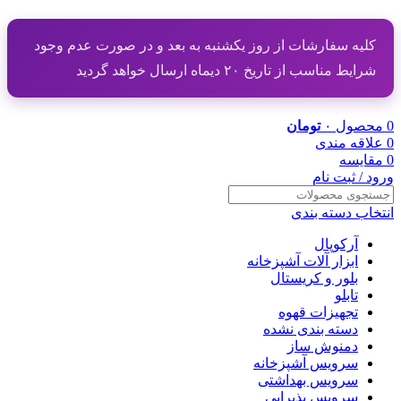
کلیه سفارشات از روز یکشنبه به بعد و در صورت عدم وجود
شرایط مناسب از تاریخ ۲۰ دیماه ارسال خواهد گردید
0
محصول
۰
تومان
0
علاقه مندی
0
مقایسه
ورود / ثبت نام
انتخاب دسته بندی
آرکوپال
ابزار آلات آشپزخانه
بلور و کریستال
تابلو
تجهیزات قهوه
دسته بندی نشده
دمنوش ساز
سرویس آشپزخانه
سرویس بهداشتی
سرویس پذیرایی