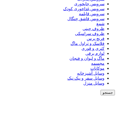
سرویس چایخوری
سرویس غذاخوری کودک
سرویس قابلمه
سرویس قاشق چنگال
شمع
ظروف چینی
ظروف سرامیکی
فرنچ پرس
فلاسک و تراول ماگ
کتری و قوری
لوازم برقی
ماگ و لیوان و فنجان
مجسمه
موکاپات
وسایل آشپزخانه
وسایل سفر و پیک نیک
وسایل منزل
جستجو