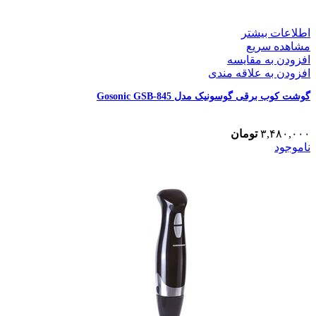
اطلاعات بیشتر
مشاهده سریع
افزودن به مقایسه
افزودن به علاقه مندی
گوشت کوب برقی گوسونیک مدل Gosonic GSB-845
۳,۴۸۰,۰۰۰
تومان
ناموجود