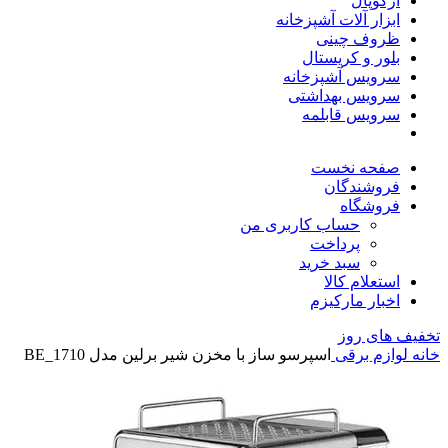
آرکوپال
ابزار آلات آشپزخانه
ظروف چینی
بلور و کریستال
سرویس آشپزخانه
سرویس بهداشتی
سرویس قابلمه
صفحه نخست
فروشندگان
فروشگاه
حساب کاربری من
پرداخت
سبد خرید
استعلام کالا
اخبار مارکیزم
تخفیف های روز
خانه
لوازم برقی
اسپرسو ساز با مخزن شیر برلین مدل BE_1710