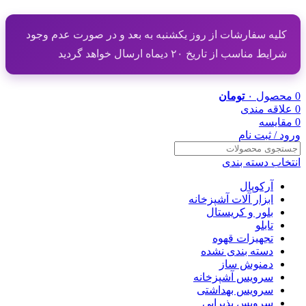
کلیه سفارشات از روز یکشنبه به بعد و در صورت عدم وجود
شرایط مناسب از تاریخ ۲۰ دیماه ارسال خواهد گردید
0
محصول
۰
تومان
0
علاقه مندی
0
مقایسه
ورود / ثبت نام
انتخاب دسته بندی
آرکوپال
ابزار آلات آشپزخانه
بلور و کریستال
تابلو
تجهیزات قهوه
دسته بندی نشده
دمنوش ساز
سرویس آشپزخانه
سرویس بهداشتی
سرویس پذیرایی