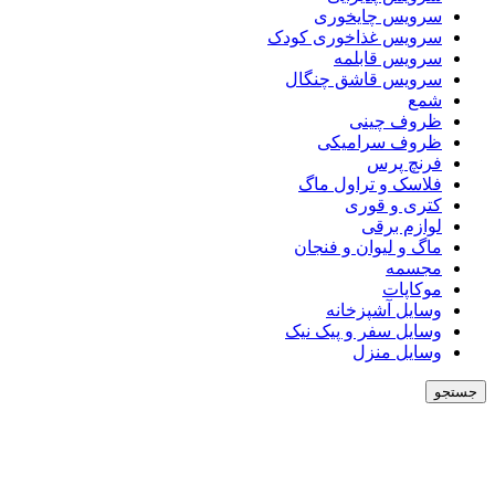
سرویس چایخوری
سرویس غذاخوری کودک
سرویس قابلمه
سرویس قاشق چنگال
شمع
ظروف چینی
ظروف سرامیکی
فرنچ پرس
فلاسک و تراول ماگ
کتری و قوری
لوازم برقی
ماگ و لیوان و فنجان
مجسمه
موکاپات
وسایل آشپزخانه
وسایل سفر و پیک نیک
وسایل منزل
جستجو