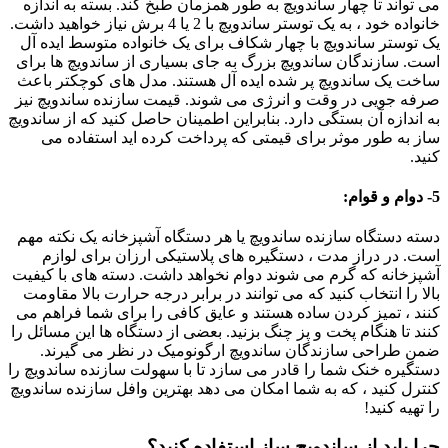
می تواند تا چهار ساندویچ به طور همزمان طبخ کند. بسته به اندازه
خانواده خود ، به یک توستر ساندویچ با 2 یا 4 برش نیاز خواهید داشت.
یک توستر ساندویچ با چهار شکاف برای یک خانواده متوسط ایده آل
است. سازندگان ساندویچ بزرگ به جای بسیاری از ساندویچ ها برای
ساخت یک ساندویچ پر شده ایده آل هستند. مدل های کوچکتر باعث
صرفه جویی در وقت و انرژی می شوند. قیمت سازنده ساندویچ نیز
به اندازه آن بستگی دارد. بنابراین اطمینان حاصل کنید که از ساندویچ
ساز به طور موثر برای قیمتی که پرداخت کرده اید استفاده می
کنید.
5- دوام و قوام:
دسته دستگاه سازنده ساندویچ یا هر دستگاه آشپزخانه یک نکته مهم
است. در دراز مدت ، دستگیره های پلاستیکی ارزان برای لوازم
آشپزخانه که گرم می شوند دوام نخواهد داشت. دسته های با کیفیت
بالا را انتخاب کنید که می توانند در برابر درجه حرارت بالا مقاومت
کنند ، تمیز کردن ساده هستند و عایق کافی را برای شما فراهم می
کنند تا هنگام پخت و پز چنگ بزنید. بعضی از دستگاه ها این مسائل را
ضمن طراحی سازندگان ساندویچ ارگونومیک در نظر می گیرند.
دستگیره خنک شما را قادر می سازد تا با سهولت سازنده ساندویچ را
کنترل کنید ، که به شما امکان می دهد بهترین وافل سازنده ساندویچ
را تهیه کنید!
چرا باید از ساندویچ ساز استفاده کنید؟