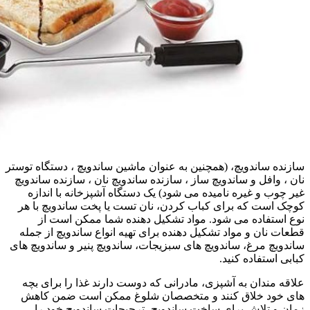
سازنده ساندویچ، (همچنین به عنوان ماشین ساندویچ ، دستگاه توستر
نان ، وافل و ساندویچ ساز ، سازنده ساندویچ نان ، سازنده ساندویچ
غیر چوب و غیره نامیده می شود) یک دستگاه آشپزخانه با اندازه
کوچک است که برای کباب کردن، نان تست یا پخت ساندویچ با هر
نوع استفاده می شود. مواد تشکیل دهنده شما ممکن است از
قطعات نان و مواد تشکیل دهنده برای تهیه انواع ساندویچ از جمله
ساندویچ مرغ، ساندویچ های سبزیجات، ساندویچ پنیر و ساندویچ های
کبابی استفاده کنید.
علاقه مندان به آشپزی، مادرانی که دوست دارند غذا را برای بچه
های خود خلاق کنند و متخصصان شلوغ ممکن است ضمن کاهش
زمان و تلاش برای ساخت ساندویچ، ترجیحات ساندویچ خود را