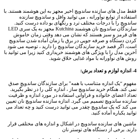
فقط مدل های سازنده ساندویچ اخیر مجهز به این هوشمند هستند. با
استفاده از توابع نوآورانه ، می توانید وافل و ساندویچ سازنده
ساندویچ را با درجات مختلف ترد و رنگهای بو داده درست کنید.
سازندگان ساندویچ نان هوشمند Kutchina مجهز به یک سری LED
های قرمز و سبز هستند که نشان می دهد وقتی زمان خاموش
کردن دستگاه و صرفه جویی در برق یا زمان آماده شدن ساندویچ
است. اگر قصد خرید سازندگان ساندویچ را دارید ، توصیه می شود
آخرین مدل را با ویژگی های هوشمند خریداری کنید زیرا می توانید با
روش های نوآورانه با مواد غذایی خلاق شوید.
4- اندازه لوازم و تعداد برش:
مفهوم “یک اندازه متناسب با همه” برای سازندگان ساندویچ صدق
نمی کند. هنگام خرید ساندویچ ساز ، اندازه کلی را در نظر بگیرید.
تعداد اعضای خانواده و فراوانی استفاده در مورد اندازه و ظرفیت
سازنده ساندویچ تصمیم می گیرد. اندازه سازنده ساندویچ نان تعیین
می کند که یک ساندویچ چقدر می توانید درست کنید و چه تعداد می
توانید یکباره آماده کنید.
ماشین های سازنده ساندویچ در اشکال و اندازه های مختلفی قرار
دارند. برخی از دستگاه های توستر نان