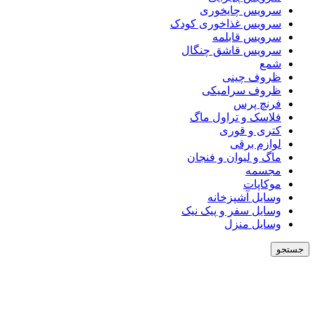
سرویس چایخوری
سرویس غذاخوری کودک
سرویس قابلمه
سرویس قاشق چنگال
شمع
ظروف چینی
ظروف سرامیکی
فرنچ پرس
فلاسک و تراول ماگ
کتری و قوری
لوازم برقی
ماگ و لیوان و فنجان
مجسمه
موکاپات
وسایل آشپزخانه
وسایل سفر و پیک نیک
وسایل منزل
جستجو