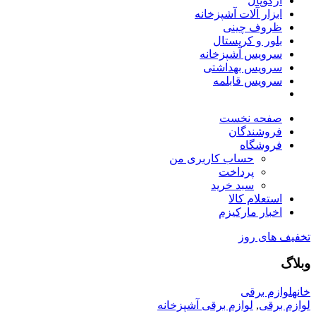
آرکوپال
ابزار آلات آشپزخانه
ظروف چینی
بلور و کریستال
سرویس آشپزخانه
سرویس بهداشتی
سرویس قابلمه
صفحه نخست
فروشندگان
فروشگاه
حساب کاربری من
پرداخت
سبد خرید
استعلام کالا
اخبار مارکیزم
تخفیف های روز
وبلاگ
خانه
لوازم برقی
لوازم برقی
,
لوازم برقی آشپزخانه