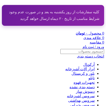
کلیه سفارشات از روز یکشنبه به بعد و در صورت عدم وجود
شرایط مناسب از تاریخ ۲۰ دیماه ارسال خواهد گردید
0
محصول
۰
تومان
0
علاقه مندی
0
مقایسه
ورود / ثبت نام
انتخاب دسته بندی
آرکوپال
ابزار آلات آشپزخانه
بلور و کریستال
تابلو
تجهیزات قهوه
دسته بندی نشده
دمنوش ساز
سرویس آشپزخانه
سرویس بهداشتی
سرویس پذیرایی