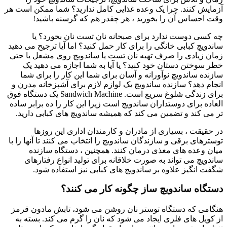
آزمایش کنند. چرا یک وعده غذایی کامل ندارید؟ شما ممکن است هر
وقت احساس آن را بخورید ، هر چقدر هم که گرسنه باشید!
چه کسی دوست ندارد برای صبحانه نان تست نان بخورد؟ یا
ساندویچ کبابی خانگی را برای کار حمل کنید؟ اما آیا ترجیح می دهید
زمان زیادی را صرف تهیه نان تست یا ساندویچ روی مشعل یا حتی
خطر سوختن دستان خود کنید؟ یا آیا به شما اجازه می دهید یک
سازنده ساندویچ نوآورانه و آسان برای شما این کار را برای شما
انجام دهد؟ سازنده ساندویچ یک لوازم لازم برای آشپزخانه مدرن و
برای زندگی شلوغ سریع است. Sandwich Machine یک دستگاه فوق
العاده برای دوستداران ساندویچ است زیرا این کار را ده برابر ساده
تر می کند و تضمین می کند که همیشه ساندویچ های کبابی دارید.
در حقیقت ، بسیاری از مادران و کارمندان اداری این روزها
توسترهای برقی و سازندگان ساندویچ را انتخاب می کنند تا آنها را با
میان وعده های مغذی درمان کنند. همچنین ، دستگاه سازنده
ساندویچ می تواند به صورت خلاقانه برای تولید انواع رفتارهای
شگفت انگیز علاوه بر ساندویچ های کبابی نیز استفاده شود.
دستگاه ساندویچ ساز چگونه کار می کنند؟
هنگامی که دستگاه توستر نان روشن می شود، تابش مادون قرمز
از کویل های فلزی ایجاد می شود که نان را گرم می کند. بسته به