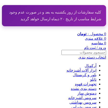
کلیه سفارشات از روز یکشنبه به بعد و در صورت عدم وجود
شرایط مناسب از تاریخ ۲۰ دیماه ارسال خواهد گردید
0
محصول
۰
تومان
0
علاقه مندی
0
مقایسه
ورود / ثبت نام
انتخاب دسته بندی
آرکوپال
ابزار آلات آشپزخانه
بلور و کریستال
تابلو
تجهیزات قهوه
دسته بندی نشده
دمنوش ساز
سرویس آشپزخانه
سرویس بهداشتی
سرویس پذیرایی