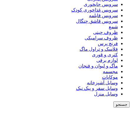
سرویس چایخوری
سرویس غذاخوری کودک
سرویس قابلمه
سرویس قاشق چنگال
شمع
ظروف چینی
ظروف سرامیکی
فرنچ پرس
فلاسک و تراول ماگ
کتری و قوری
لوازم برقی
ماگ و لیوان و فنجان
مجسمه
موکاپات
وسایل آشپزخانه
وسایل سفر و پیک نیک
وسایل منزل
جستجو