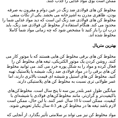
ممکن است بوی مواد غذایی را جذب کنند.
مخلوط کن های فولادی ضد زنگ در عین دوام و مقرون به صرفه
بودن، ظاهری مدرن به آشپزخانه می بخشد. یکی از نکات منفی
مخلوط کن های فولادی ضد زنگ این است که دید مواد غذایی شما را
محدود می کند. هنگام استفاده از مخلوط کن فولادی ضد زنگ، باید
درب آن را باز کنید تا مشخص شود که چه زمانی مواد شما کاملا
مخلوط شده اند.
بهترین متریال
مخلوط کن های برقی مخلوط کن هایی هستند که با موتور کار می
کنند. روشن کردن یک موتور الکتریکی، تیغه های مخلوط کن را
فعال کرده و مواد را به شکل پوره خرد می کند. می توانید مخلوط
کن های برقی را در مواد فولادی ضد زنگ، شیشه یا پلاستیک تهیه
کنید. مخلوط کن های استیل و شیشه ای قیمت بالاتری دارند، اما
عمر طولانی تری نسبت به مخلوط کن های پلاستیکی دارند.
میانگین طول عمر بلندر بین سه تا پنج سال است. مخلوط‌کن‌های
باکیفیت‌تر و گران‌تر، مانند مخلوط‌کن‌های فولادی یا شیشه‌ای با
کیفیت، ممکن است تا 10 سال عمر کنند. با این حال، ممکن است
لازم باشد تیغه ها در مخلوط کن هر 3-4 سال یکبار تعویض شوند.
مواد مخلوط کن نیز می تواند بر سلامتی تأثیر بگذارد. از آنجایی که