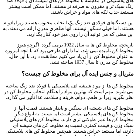
های پلاستیکی در مقایسه با مخلوط کن های شیشه ای و فولاد ضد
زنگ سبک تر و مقرون به صرفه تر هستند، اما ممکن است بیشتر
مستعد جذب لکه های مواد و خراش باشند.
این دستگاهای فولادی ضد زنگ یک انتخاب محبوب هستند زیرا بادوام
هستند، اما خیلی سنگین نیستند. آنها ظاهری مدرن ارائه می دهند، به
این معنی که می توانید آن را روی میز خود کنار بگذارید.
تاریخچه مخلوط کن ها به سال 1922 برمی گردد. اگرچه هنوز
مخلوط کن نامیده نمی شد، اما دارای طرحی بود که با آنچه امروزه
به عنوان مخلوط کن از آن یاد می کنیم مطابقت دارد. با این حال،
مخلوط کن مدرن تا سال 1937 ساخته نشد.
متریال و جنس ایده آل برای مخلوط کن چیست؟
مخلوط کن ها از مواد شیشه ای، پلاستیکی یا فولاد ضد زنگ ساخته
می شوند. مهم است که بهترین مواد را هنگام انتخاب مخلوط کن در
نظر بگیرید زیرا بر طعم، دوام، هزینه و سلامت غذا تأثیر می گذارد.
مخلوط کن های شیشه ای سنگین و پایدار هستند. قیمت آنها از
مخلوط کن های پلاستیکی بیشتر است اما نسبت به انواع دیگر
مخلوط کن ها عمر طولانی تری دارند. مخلوط کن های پلاستیکی
سبک وزن و قیمت کمتری نسبت به مخلوط کن های شیشه ای
دارند، اما مستعد خراش هستند. همچنین مخلوط کن های پلاستیکی