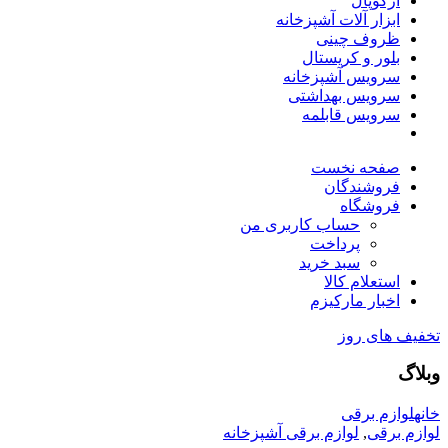
آرکوپال
ابزار آلات آشپزخانه
ظروف چینی
بلور و کریستال
سرویس آشپزخانه
سرویس بهداشتی
سرویس قابلمه
صفحه نخست
فروشندگان
فروشگاه
حساب کاربری من
پرداخت
سبد خرید
استعلام کالا
اخبار مارکیزم
تخفیف های روز
وبلاگ
خانه
لوازم برقی
لوازم برقی
,
لوازم برقی آشپزخانه