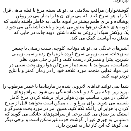
گوشتخواران مراقب سلامتی می توانند سینه مرغ یا فیله ماهی قزل
آلا را با هوا سرخ کنند. که می توان آن ها را به آرامی در روغن
پوشانده و برای طعم بیشتر در ادویه مالید. به خاطر داشته باشید که
ادویه های خشک در هوا معلق می شوند و باعث آشفتگی می شوند.
یک روکش سبک از روغن به نگه داشتن ادویه جات در جایی که
متعلق به آنهاست کمک می کند.
آشپزهای خانگی می توانند دونات، کلوچه، سیب زمینی یا چیپس
سبزیجات، سیب زمینی سرخ کرده تازه یا یخ زده و سیب زمینی
شیرین، پیتزا و همبرگر درست کنند. و اگر راحتی مورد نظر
شماست، می‌توانید با استفاده از سرخ‌کن هوا روی پخت سنتی در
فر، مواد غذایی منجمد مورد علاقه خود را در زمان کمتر و با نتایج
تردتر تهیه کنید.
شما نمی توانید غذاهای لایروبی شده در مارینادها یا خمیر مرطوب را
بپزید زیرا چکه می کند و باعث آشفتگی می شود. سرآشپزهای
خانگی در مورد مناسب بودن هواپز برای برشته کردن مرغ کامل
تقسیم می شوند. برای مرغ و …، ممکن است بخواهید قبل از سرخ
کردن با هواپز آن را تکه تکه کنید. همین امر در مورد پخت همبرگر و
استیک نیز صدق می کند. برخی از سرآشپزهای خانگی می گویند که
دستیابی به چیزی غیر از گوشت خوب غیرممکن است و برخی دیگر
می گویند که این کار نیاز به تمرین دارد.