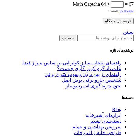
Math Captcha
64 +
= 67
Powered by
MathCaptcha
بستن
جستجو
نوشته‌های تازه
راهنمای انتخاب سایز کولر آبی بر اساس متراژ فضا
علت باد گرم کولر گازی چیست؟
راهنمای از بین بردن رسوب کتری برقی
تشخیص جارو برقی بوش اصل
نحوه جرم گیری اسپرسوساز
دسته‌ها
Blog
ابزارهای آشپزخانه
دسته‌بندی نشده
سرویس بهداشتی و حمام
طراحی خانه و آشپزخانه