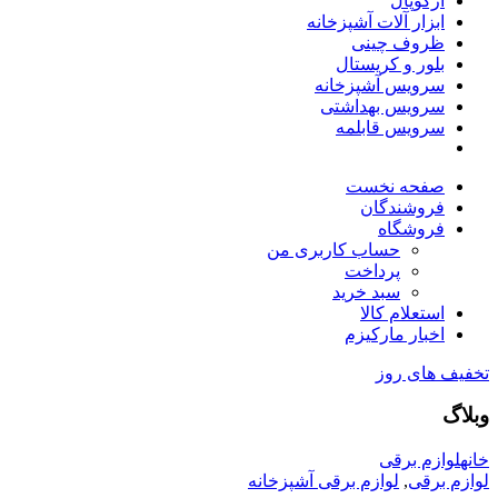
آرکوپال
ابزار آلات آشپزخانه
ظروف چینی
بلور و کریستال
سرویس آشپزخانه
سرویس بهداشتی
سرویس قابلمه
صفحه نخست
فروشندگان
فروشگاه
حساب کاربری من
پرداخت
سبد خرید
استعلام کالا
اخبار مارکیزم
تخفیف های روز
وبلاگ
خانه
لوازم برقی
لوازم برقی
,
لوازم برقی آشپزخانه