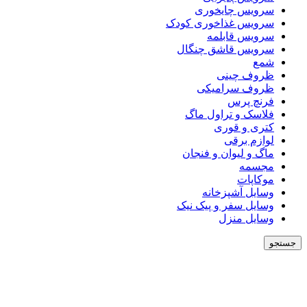
سرویس چایخوری
سرویس غذاخوری کودک
سرویس قابلمه
سرویس قاشق چنگال
شمع
ظروف چینی
ظروف سرامیکی
فرنچ پرس
فلاسک و تراول ماگ
کتری و قوری
لوازم برقی
ماگ و لیوان و فنجان
مجسمه
موکاپات
وسایل آشپزخانه
وسایل سفر و پیک نیک
وسایل منزل
جستجو