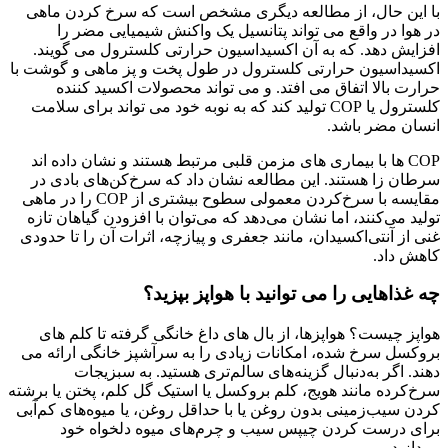
با این حال، از مطالعه دیگری مشخص است که سرخ کردن ماهی
در هوا در واقع می تواند پتانسیل یک واکنش شیمیایی مضر را
افزایش دهد. که به آن اکسیداسیون حرارتی کلسترول می گویند.
اکسیداسیون حرارتی کلسترول در طول پخت و پز ماهی و گوشت با
حرارت بالا اتفاق می افتد. و می تواند محصولات اکسید کننده
کلسترول یا COP تولید کند که به نوبه خود می تواند برای سلامت
انسان مضر باشد.
COP ها با بیماری های مزمن قلبی مرتبط هستند و نشان داده اند
سرطان زا هستند. این مطالعه نشان داد که سرخ‌کن‌های بادی در
مقایسه با سرخ‌کردن معمولی سطوح بیشتری از COP را در ماهی
تولید می‌کنند، اما نشان می‌دهد که می‌توان با افزودن گیاهان تازه
غنی از آنتی‌اکسیدان، مانند جعفری و پیازچه، اثرات آن را تا حدودی
کاهش داد.
چه غذاهایی را می توانید با هواپز بپزید؟
هواپز چیست؟ هواپزها، از بال های داغ خانگی گرفته تا کلم های
بروکسل سرخ شده، امکانات زیادی را به سرآشپز خانگی ارائه می
دهند. اگر به‌دنبال گزینه‌های سالم‌تری هستید. به سبزیجات
سرخ‌کرده مانند هویج، کلم بروکسل یا استیک گل کلم، پختن یا برشته
کردن سیب‌زمینی بدون روغن یا با حداقل روغن، یا میوه‌های کم‌آبی
برای درست کردن چیپس سیب و چرم‌های میوه دلخواه خود
بپردازید.