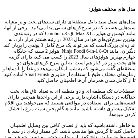
مدل های مختلف هواپز:
مدل‌های سبک سبد یا تک منطقه‌ای دارای سبدهای پخت و پز مشابه
سبدهایی هستند که در سرخ‌کن‌های سنتی پیدا می‌کنید. برخی از آنها،
مانند کوسوری هواپز، Combo 5.8-Qt. Max XL که در رتبه‌بندی
بهترین سرخ‌کن‌های هوا در سال 2023 در رتبه هشتم قرار دارد، به
اندازه‌ای بزرگ است که می‌تواند یک مرغ کامل 3 پوندی را بریان کند.
دیگران، مانند Ninja Foodi 6-in-1 8-Qt. هواپز 2 سبد، که جایگاه
چهارم بهترین هواپزهای سال 2023 را کسب می کند، دارای گزینه
های پخت و پز در کنار هم است. به این سرخ کن‌های هوای دو
منطقه‌ای گفته می‌شود که به شما امکان می‌دهد دو غذا را با دماها و
زمان‌های مختلف طبخ با استفاده از فناوری Smart Finish آماده کنید
تا از کامل شدن همزمان آن‌ها اطمینان حاصل کنید.
اصطلاحات تک منطقه ای و دو منطقه ای به تعداد اتاق های پخت
جداگانه در دستگاه اشاره دارد. برخی از این واحدها همچنین دارای
قفسه‌هایی برای استفاده در مواقعی هستند که می‌خواهید بین اقلام
تفکیک بیشتری داشته باشید. مانند هنگام پختن سینه مرغ یا خشک
کردن میوه‌ها.
به خاطر داشته باشید که باید از فضای کافی بین وسایل اطمینان
حاصل کنید تا گردش هوا مناسب باشد. اگر مقدار زیادی در سبد یا
قفسه‌ها بچسبانید، نتایج کمتر از رضایت‌بخشی به دست خواهید آورد.