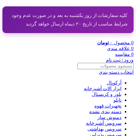
کلیه سفارشات از روز یکشنبه به بعد و در صورت عدم وجود
شرایط مناسب از تاریخ ۲۰ دیماه ارسال خواهد گردید
0
محصول
۰
تومان
0
علاقه مندی
0
مقایسه
ورود / ثبت نام
انتخاب دسته بندی
آرکوپال
ابزار آلات آشپزخانه
بلور و کریستال
تابلو
تجهیزات قهوه
دسته بندی نشده
دمنوش ساز
سرویس آشپزخانه
سرویس بهداشتی
سرویس پذیرایی