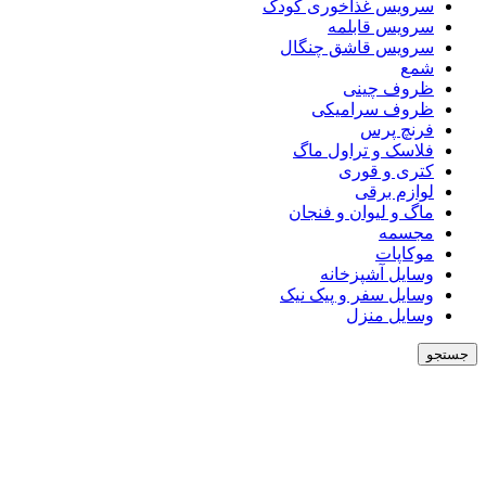
سرویس غذاخوری کودک
سرویس قابلمه
سرویس قاشق چنگال
شمع
ظروف چینی
ظروف سرامیکی
فرنچ پرس
فلاسک و تراول ماگ
کتری و قوری
لوازم برقی
ماگ و لیوان و فنجان
مجسمه
موکاپات
وسایل آشپزخانه
وسایل سفر و پیک نیک
وسایل منزل
جستجو