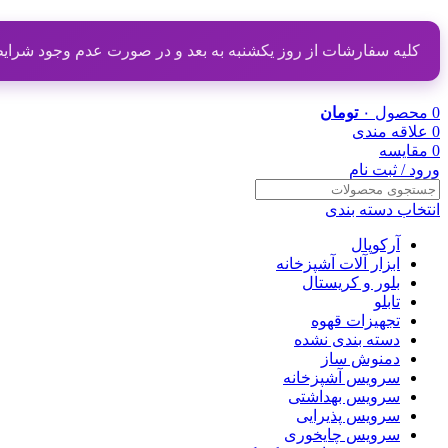
کلیه سفارشات از روز یکشنبه به بعد و در صورت عدم وجود شرایط مناسب از تاریخ ۲۰ دی
0
محصول
۰
تومان
0
علاقه مندی
0
مقایسه
ورود / ثبت نام
انتخاب دسته بندی
آرکوپال
ابزار آلات آشپزخانه
بلور و کریستال
تابلو
تجهیزات قهوه
دسته بندی نشده
دمنوش ساز
سرویس آشپزخانه
سرویس بهداشتی
سرویس پذیرایی
سرویس چایخوری